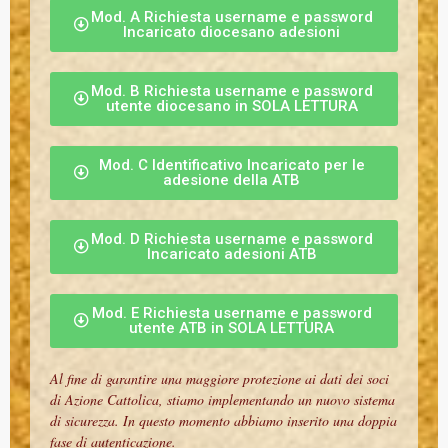
Mod. A Richiesta username e password
Incaricato diocesano adesioni
Mod. B Richiesta username e password
utente diocesano in SOLA LETTURA
Mod. C Identificativo Incaricato per le
adesione della ATB
Mod. D Richiesta username e password
Incaricato adesioni ATB
Mod. E Richiesta username e password
utente ATB in SOLA LETTURA
Al fine di garantire una maggiore protezione ai dati dei soci
di Azione Cattolica, stiamo implementando un nuovo sistema
di sicurezza. In questo momento abbiamo inserito una doppia
fase di autenticazione.